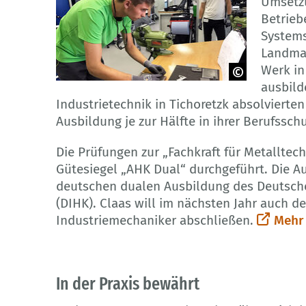
Umsetzu
Betrieb
Systems
Landmas
Werk in
ausbild
© Deutsch-Russische
Industrietechnik in Tichoretzk absolvierten
Auslandshandelskammer
Ausbildung je zur Hälfte in ihrer Berufssc
Die Prüfungen zur „Fachkraft für Metallte
Gütesiegel „AHK Dual“ durchgeführt. Die Au
deutschen dualen Ausbildung des Deutsch
(DIHK). Claas will im nächsten Jahr auch d
Industriemechaniker abschließen.
Mehr 
In der Praxis bewährt