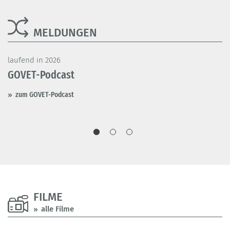
MELDUNGEN
laufend in 2026
la
r
GOVET-Podcast
V
L
zum GOVET-Podcast
FILME
alle Filme