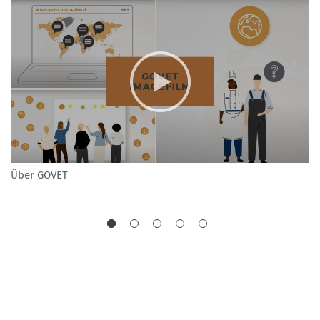
Über GOVET
VE
Be