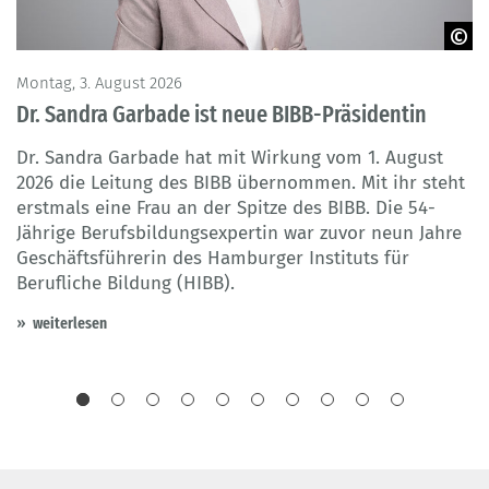
BIBB
Montag, 3. August 2026
Do
Dr. Sandra Garbade ist neue BIBB-Präsidentin
T
Dr. Sandra Garbade hat mit Wirkung vom 1. August
I
2026 die Leitung des BIBB übernommen. Mit ihr steht
b
erstmals eine Frau an der Spitze des BIBB. Die 54-
S
Jährige Berufsbildungsexpertin war zuvor neun Jahre
G
er
Geschäftsführerin des Hamburger Instituts für
d
Berufliche Bildung (HIBB).
d
weiterlesen