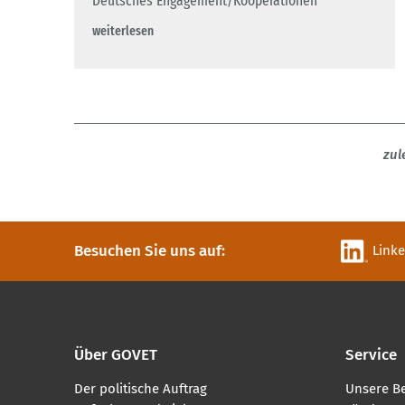
Deutsches Engagement/Kooperationen
weiterlesen
zul
Besuchen Sie uns auf:
Link
Über GOVET
Service
Der politische Auftrag
Unsere B