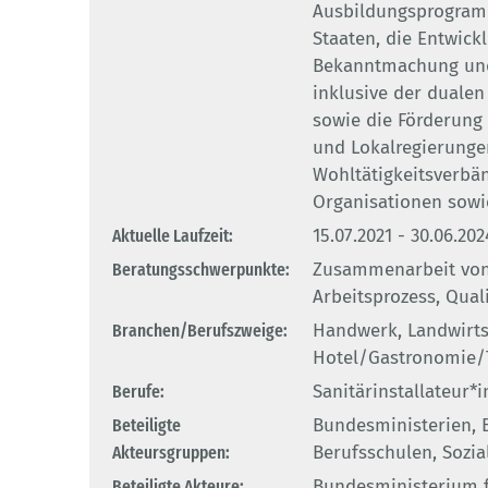
Ausbildungsprogram
Staaten, die Entwick
Bekanntmachung und
inklusive der dualen
sowie die Förderun
und Lokalregierunge
Wohltätigkeitsverbä
Organisationen sowie
Aktuelle Laufzeit:
15.07.2021 - 30.06.202
Beratungsschwerpunkte:
Zusammenarbeit von 
Arbeitsprozess, Qual
Branchen/Berufszweige:
Handwerk, Landwirts
Hotel/Gastronomie/
Berufe:
Sanitärinstallateur*
Beteiligte
Bundesministerien, 
Akteursgruppen:
Berufsschulen, Sozia
Beteiligte Akteure:
Bundesministerium f