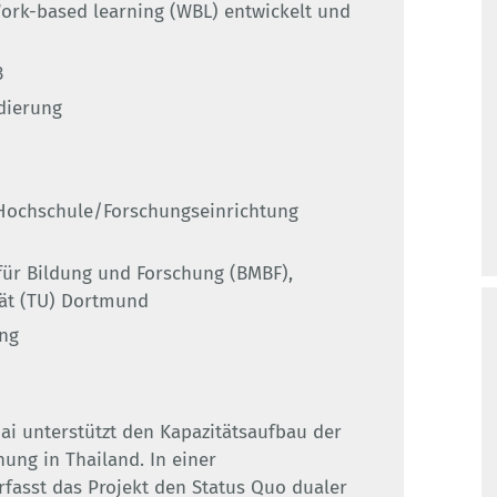
Work-based learning (WBL) entwickelt und
3
dierung
Hochschule/Forschungseinrichtung
ür Bildung und Forschung (BMBF),
tät (TU) Dortmund
ng
ai unterstützt den Kapazitätsaufbau der
ung in Thailand. In einer
fasst das Projekt den Status Quo dualer