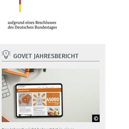
GOVET JAHRESBERICHT
Adobe Stock / GOVET