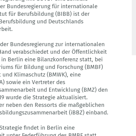
der Bundesregierung für internationale
t für Berufsbildung (BIBB) ist der
 Berufsbildung und Deutschlands
beit.
 der Bundesregierung zur internationalen
and verabschiedet und der Öffentlichkeit
n Berlin eine Bilanz­konferenz statt, bei
riums für Bildung und Forschung (BMBF)
t und Klimaschutz (BMWK), eine
) sowie ein Vertreter des
usammenarbeit und Entwicklung (BMZ) den
9 wurde die Strategie aktualisiert.
der neben den Ressorts die maßgeblichen
fsbildungs­zusammenarbeit (iBBZ) einband.
trategie findet in Berlin eine
keit unter Federführung des BMBF statt.