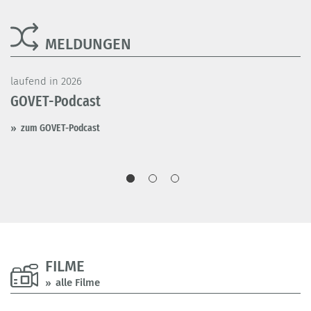
MELDUNGEN
laufend in 2026
la
r
GOVET-Podcast
V
L
zum GOVET-Podcast
FILME
alle Filme