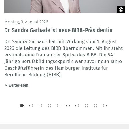
BIBB
Montag, 3. August 2026
Do
Dr. Sandra Garbade ist neue BIBB-Präsidentin
T
Dr. Sandra Garbade hat mit Wirkung vom 1. August
I
2026 die Leitung des BIBB übernommen. Mit ihr steht
b
erstmals eine Frau an der Spitze des BIBB. Die 54-
S
Jährige Berufsbildungsexpertin war zuvor neun Jahre
G
er
Geschäftsführerin des Hamburger Instituts für
d
Berufliche Bildung (HIBB).
d
weiterlesen