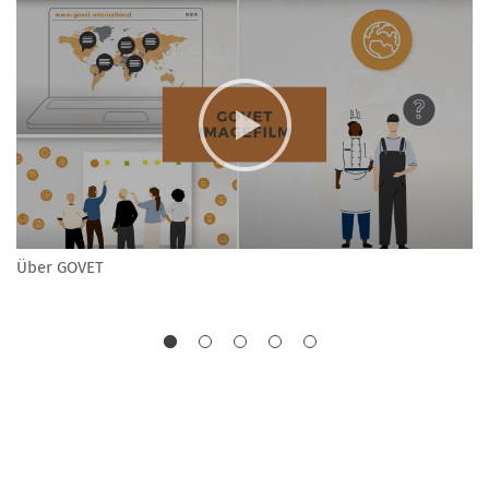
Über GOVET
VE
Be