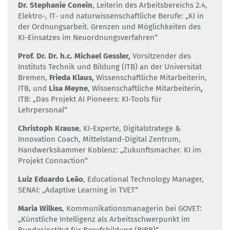
Dr. Stephanie Conein
, Leiterin des Arbeitsbereichs 2.4,
Elektro-, IT- und naturwissenschaftliche Berufe: „KI in
der Ordnungsarbeit. Grenzen und Möglichkeiten des
KI-Einsatzes im Neuordnungsverfahren“
Prof. Dr. Dr. h.c. Michael Gessler,
Vorsitzender des
Instituts Technik und Bildung (ITB) an der Universität
Bremen,
Frieda Klaus,
Wissenschaftliche Mitarbeiterin,
ITB, und
Lisa Meyne
,
Wissenschaftliche Mitarbeiterin
,
ITB: „Das Projekt AI Pioneers: KI-Tools für
Lehrpersonal“
Christoph Krause
, KI-Experte, Digitalstratege &
Innovation Coach, Mittelstand-Digital Zentrum,
Handwerkskammer Koblenz: „Zukunftsmacher. KI im
Projekt Connaction“
Luiz Eduardo Leão
, Educational Technology Manager,
SENAI: „Adaptive Learning in TVET“
Maria Wilkes
, Kommunikationsmanagerin bei GOVET:
„Künstliche Intelligenz als Arbeitsschwerpunkt im