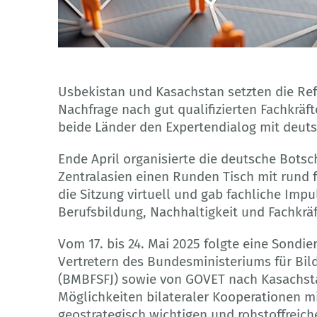
Adobe Stock
Usbekistan und Kasachstan setzten die Ref
Nachfrage nach gut qualifizierten Fachkräf
beide Länder den Expertendialog mit deuts
Ende April organisierte die deutsche Bots
Zentralasien einen Runden Tisch mit rund 
die Sitzung virtuell und gab fachliche Imp
Berufsbildung, Nachhaltigkeit und Fachkr
Vom 17. bis 24. Mai 2025 folgte eine Sondi
Vertretern des Bundesministeriums für Bild
(BMBFSFJ) sowie von GOVET nach Kasachstan
Möglichkeiten bilateraler Kooperationen mi
geostrategisch wichtigen und rohstoffreic