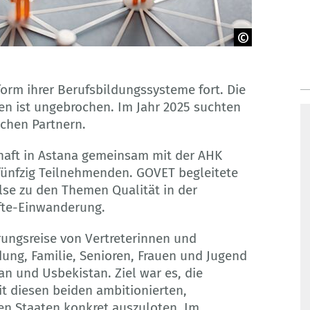
orm ihrer Berufsbildungssysteme fort. Die
ten ist ungebrochen. Im Jahr 2025 suchten
chen Partnern.
chaft in Astana gemeinsam mit der AHK
fünfzig Teilnehmenden. GOVET begleitete
ulse zu den Themen Qualität in der
äfte-Einwanderung.
erungsreise von Vertreterinnen und
ung, Familie, Senioren, Frauen und Jugend
 und Usbekistan. Ziel war es, die
t diesen beiden ambitionierten,
hen Staaten konkret auszuloten. Im