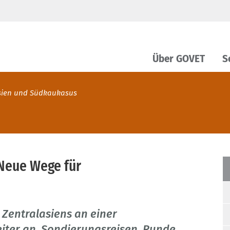
Über GOVET
S
asien und Südkaukasus
Neue Wege für
 Zentralasiens an einer
ter an. Sondierungsreisen, Runde