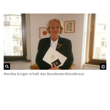
Monika Krüger erhält das Bundesverdienstkreuz
Monika Krüger