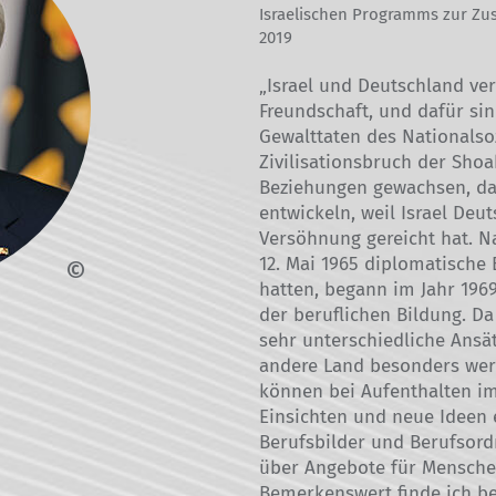
Israelischen Programms zur Zu
2019
„Israel und Deutschland ver
Freundschaft, und dafür si
Gewalttaten des Nationalso
Zivilisationsbruch der Shoa
Beziehungen gewachsen, das
entwickeln, weil Israel Deu
Versöhnung gereicht hat. 
12. Mai 1965 diplomatisch
hatten, begann im Jahr 196
der beruflichen Bildung. Da
sehr unterschiedliche Ansätz
andere Land besonders wert
können bei Aufenthalten im
Einsichten und neue Ideen 
Berufsbilder und Berufsor
über Angebote für Menschen
Bemerkenswert finde ich be