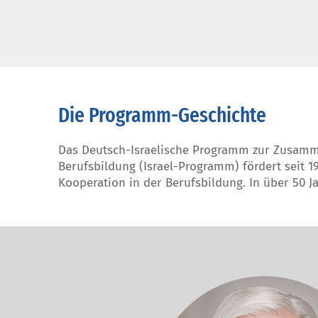
Die Programm-Geschichte
Das Deutsch-Israelische Programm zur Zusamm
als 2300 Personen am Programm teilgenommen. Als Schi
Berufsbildung (Israel-Programm) fördert seit 19
Programms äußerte sich Bundespräsident Frank Wal
Kooperation in der Berufsbildung. In über 50 