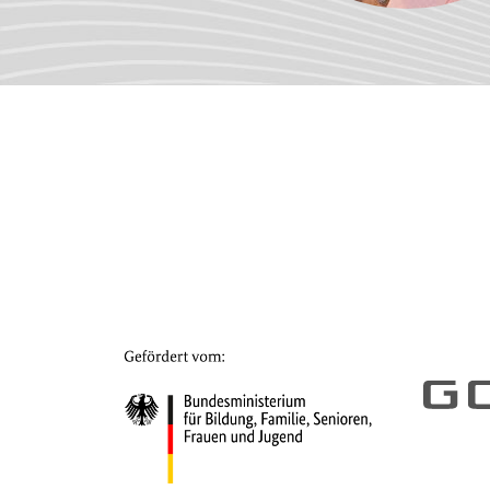
©Sylvie Weisshäupl