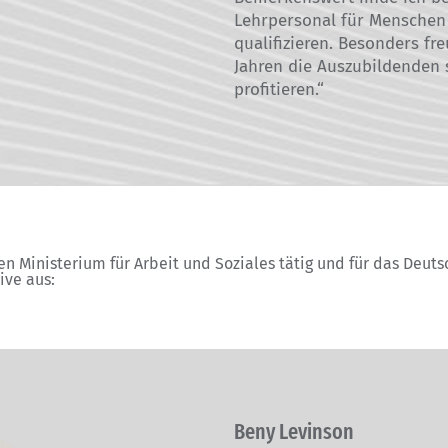
Lehrpersonal für Menschen
qualifizieren. Besonders fre
Jahren die Auszubildenden
profitieren.“
hen Ministerium für Arbeit und Soziales tätig und für das Deut
ive aus:
Beny Levinson