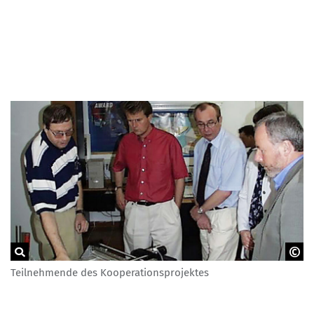
Teilnehmende des Kooperationsprojektes
Franz Derriks