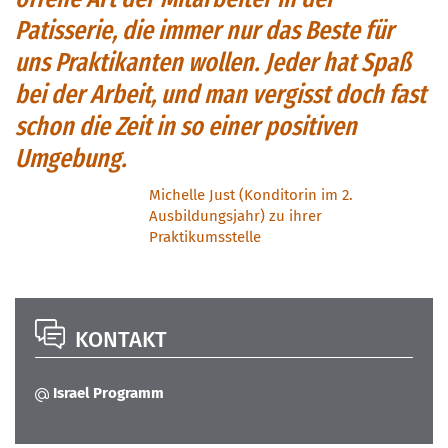
Patisserie, die immer nur das Beste für
uns Praktikanten wollen. Jeder hat Spaß
bei der Arbeit, und man vergisst doch fast
schon die Zeit in so einer positiven
Umgebung.
Michelle Just (Konditorin im 2.
Ausbildungsjahr) zu ihrer
Praktikumsstelle
KONTAKT
Israel Programm